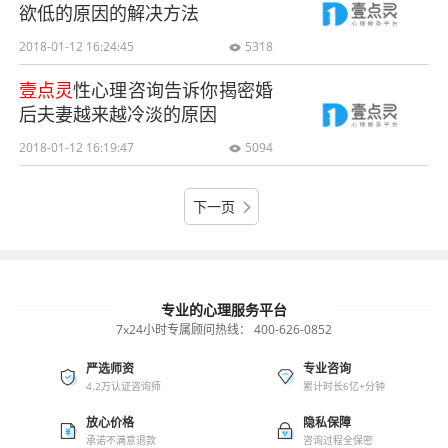
欲低的原因的解决方法
2018-01-12 16:24:45
5318

壹点灵
性心理咨询告诉你揭密婚
后夫妻越来越冷淡的原因
2018-01-12 16:19:47
5094

下一页

专业的心理服务平台
7x24小时专属顾问热线：
400-626-0852
严选师资
专业咨询
4.2万认证咨询师
累计时长6亿+分钟
放心价格
隐私保障
承诺不满意退款
咨询过程全保密